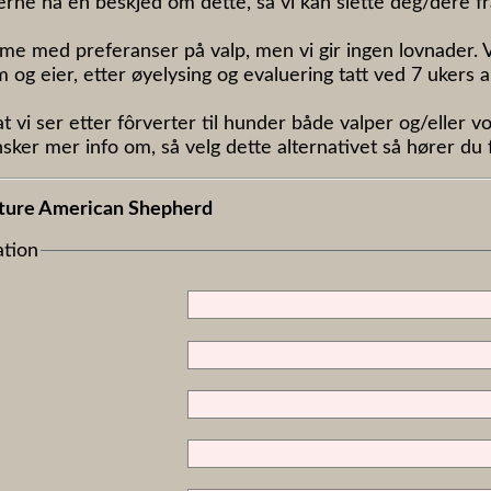
jerne ha en beskjed om dette, så vi kan slette deg/dere fra 
me med preferanser på valp, men vi gir ingen lovnader. Va
em og eier, etter øyelysing og evaluering tatt ved 7 ukers al
 vi ser etter fôrverter til hunder både valper og/eller v
ker mer info om, så velg dette alternativet så hører du f
ture American Shepherd
ation
r