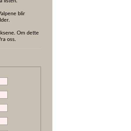
listen.  

lpene blir 
der. 

oksene. Om dette 
ra oss. 