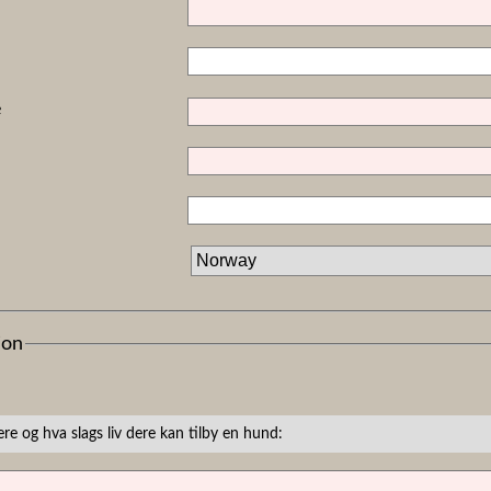
e
ion
ere og hva slags liv dere kan tilby en hund: