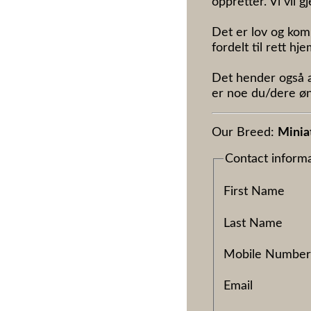
oppretter. Vi vil g
Det er lov og kom
fordelt til rett hj
Det hender også at
er noe du/dere øns
Our Breed:
Minia
Contact inform
First Name
Last Name
Mobile Numbe
Email