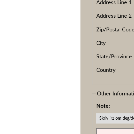
Address Line 1
Address Line 2
Zip/Postal Cod
City
State/Province
Country
Other Informat
Note:
Skriv litt om deg/d